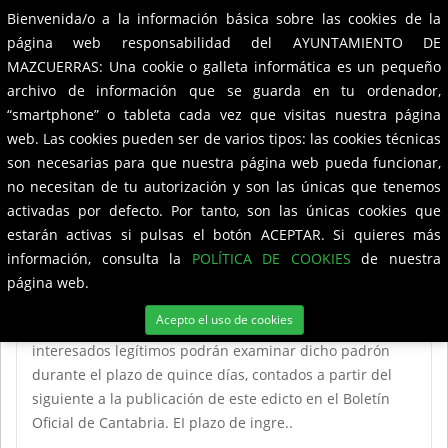
Bienvenida/o a la información básica sobre las cookies de la
Ayuntamiento de
Mazcuerras
Toggle
página web responsabilidad del AYUNTAMIENTO DE
navigation
MAZCUERRAS: Una cookie o galleta informática es un pequeño
Noticias
archivo de información que se guarda en tu ordenador,
“smartphone” o tableta cada vez que visitas nuestra página
web. Las cookies pueden ser de varios tipos: las cookies técnicas
son necesarias para que nuestra página web pueda funcionar,
Anuncio BOC Impuesto sobre Vehículos
no necesitan de tu autorización y son las únicas que tenemos
de Tracción Mecánica 2017
activadas por defecto. Por tanto, son las únicas cookies que
estarán activas si pulsas el botón ACEPTAR. Si quieres más
Por Resolución de la Alcaldía de fecha 10 de marzo de
información, consulta la
POLÍTICA DE COOKIES
de nuestra
2017 ha sido aprobado el padrón de contribuyentes
página web.
sujetos al Impuesto sobre Vehículos de Tracción
Acepto el uso de cookies
Mecánica, correspondiente al ejercicio de 2017. Los
interesados legítimos podrán examinar dicho padrón
durante el plazo de quince días, contados a partir del
siguiente a la publicación de este edicto en el Boletín
Oficial de Cantabria. EI plazo de ingre..