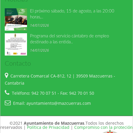
El próximo sábado, 15 de agosto, a las 20:00
horas,..
14/07/2026
Programa del servicio cántabro de empleo
destinado a las entida..
14/07/2026
Contacto
Carretera Comarcal CA-812, 12 | 39509 Mazcuerras -
Cantabria
Teléfono: 942 70 07 51 - Fax: 942 70 01 50
Email:
ayuntamiento@mazcuerras.com
©2021
Ayuntamiento de Mazcuerras
.Todos los derechos
reservados |
Política de Privacidad
|
Compromiso con la proteción