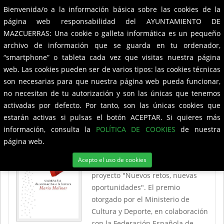
Bienvenida/o a la información básica sobre las cookies de la
Ayuntamiento de
Mazcuerras
Toggle
página web responsabilidad del AYUNTAMIENTO DE
navigation
MAZCUERRAS: Una cookie o galleta informática es un pequeño
Noticias
archivo de información que se guarda en tu ordenador,
“smartphone” o tableta cada vez que visitas nuestra página
web. Las cookies pueden ser de varios tipos: las cookies técnicas
son necesarias para que nuestra página web pueda funcionar,
La Biblioteca de Mazcuerras consigue el
no necesitan de tu autorización y son las únicas que tenemos
premio María Moliner 2020
activadas por defecto. Por tanto, son las únicas cookies que
estarán activas si pulsas el botón ACEPTAR. Si quieres más
La Biblioteca Municipal de
información, consulta la
POLÍTICA DE COOKIES
de nuestra
Mazcuerras ha vuelto a ganar uno
página web.
de los premios María Moliner de
Acepto el uso de cookies
Animación a la lectura, por su
proyecto "Nuevos retos, nuevas
oportunidades". El premio
otorgado por el Ministerio de
Cultura y Deporte, en colaboración
con la Federación Española de