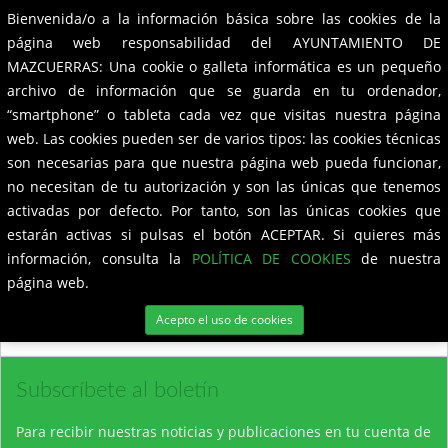
Bienvenida/o a la información básica sobre las cookies de la
Ayuntamiento de
Mazcuerras
Toggle
página web responsabilidad del AYUNTAMIENTO DE
navigation
MAZCUERRAS: Una cookie o galleta informática es un pequeño
Exposición en el molino de
archivo de información que se guarda en tu ordenador,
Mazcuerras
“smartphone” o tableta cada vez que visitas nuestra página
web. Las cookies pueden ser de varios tipos: las cookies técnicas
son necesarias para que nuestra página web pueda funcionar,
no necesitan de tu autorización y son las únicas que tenemos
Desde el 8 al 14
activadas por defecto. Por tanto, son las únicas cookies que
de agosto, en
estarán activas si pulsas el botón ACEPTAR. Si quieres más
horario de 11:00 a 14:00 y de 17:00 a 21:00 horas, se podrá
información, consulta la
POLÍTICA DE COOKIES
de nuestra
visitar en el molino de Mazcuerras las telas de Belén López
página web.
de Diego, junto con las pinturas de Mariano Carabias, que ha
recreado en sus pinturas el mito de Aracné.
Acepto el uso de cookies
Subscríbete al boletín
Para recibir nuestras noticias y publicaciones en tu cuenta de