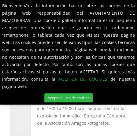
Bienvenida/o a la información básica sobre las cookies de la
Ayuntamiento de
Mazcuerras
Toggle
página web responsabilidad del AYUNTAMIENTO DE
navigation
MAZCUERRAS: Una cookie o galleta informática es un pequeño
Noticias
archivo de información que se guarda en tu ordenador,
“smartphone” o tableta cada vez que visitas nuestra página
web. Las cookies pueden ser de varios tipos: las cookies técnicas
son necesarias para que nuestra página web pueda funcionar,
Exposición Fotográfica: Etnografía
no necesitan de tu autorización y son las únicas que tenemos
Cantabra
activadas por defecto. Por tanto, son las únicas cookies que
estarán activas si pulsas el botón ACEPTAR. Si quieres más
información, consulta la
POLÍTICA DE COOKIES
de nuestra
página web.
Del 11 al 20 de noviembre en el Centro
Cultural de Villanueva de la Peña, en
Acepto el uso de cookies
horario de lunes a viernes de 10:00 a 13:00
y de 16:00 a 19:00 horas se podrá visitar la
exposición fotográfica: Etnografía Cántabra,
de la Asociación Amigos Fotógrafos.